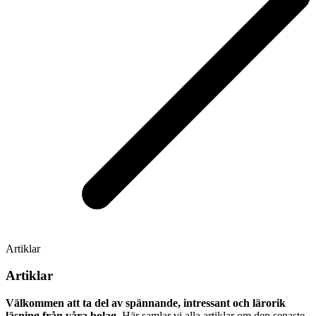
Artiklar
Artiklar
Välkommen att ta del av spännande, intressant och lärorik
läsning från våra bolag.
Här samlar vi alla artiklar om den senaste