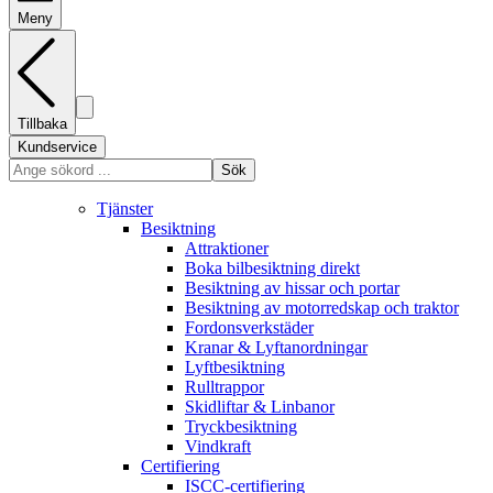
Meny
Tillbaka
Kundservice
Sök
Tjänster
Besiktning
Attraktioner
Boka bilbesiktning direkt
Besiktning av hissar och portar
Besiktning av motorredskap och traktor
Fordonsverkstäder
Kranar & Lyftanordningar
Lyftbesiktning
Rulltrappor
Skidliftar & Linbanor
Tryckbesiktning
Vindkraft
Certifiering
ISCC-certifiering