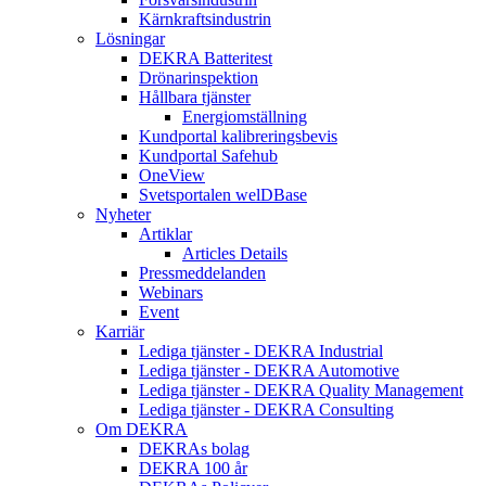
Kärnkraftsindustrin
Lösningar
DEKRA Batteritest
Drönarinspektion
Hållbara tjänster
Energiomställning
Kundportal kalibreringsbevis
Kundportal Safehub
OneView
Svetsportalen welDBase
Nyheter
Artiklar
Articles Details
Pressmeddelanden
Webinars
Event
Karriär
Lediga tjänster - DEKRA Industrial
Lediga tjänster - DEKRA Automotive
Lediga tjänster - DEKRA Quality Management
Lediga tjänster - DEKRA Consulting
Om DEKRA
DEKRAs bolag
DEKRA 100 år