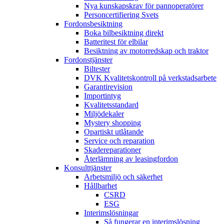
Nya kunskapskrav för pannoperatörer
Personcertifiering Svets
Fordonsbesiktning
Boka bilbesiktning direkt
Batteritest för elbilar
Besiktning av motorredskap och traktor
Fordonstjänster
Biltester
DVK Kvalitetskontroll på verkstadsarbete
Garantirevision
Importintyg
Kvalitetsstandard
Miljödekaler
Mystery shopping
Opartiskt utlåtande
Service och reparation
Skadereparationer
Återlämning av leasingfordon
Konsulttjänster
Arbetsmiljö och säkerhet
Hållbarhet
CSRD
ESG
Interimslösningar
Så fungerar en interimslösning