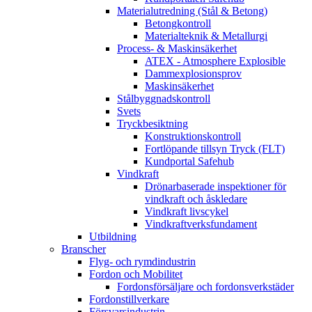
Materialutredning (Stål & Betong)
Betongkontroll
Materialteknik & Metallurgi
Process- & Maskinsäkerhet
ATEX - Atmosphere Explosible
Dammexplosionsprov
Maskinsäkerhet
Stålbyggnadskontroll
Svets
Tryckbesiktning
Konstruktionskontroll
Fortlöpande tillsyn Tryck (FLT)
Kundportal Safehub
Vindkraft
Drönarbaserade inspektioner för
vindkraft och åskledare
Vindkraft livscykel
Vindkraftverksfundament
Utbildning
Branscher
Flyg- och rymdindustrin
Fordon och Mobilitet
Fordonsförsäljare och fordonsverkstäder
Fordonstillverkare
Försvarsindustrin