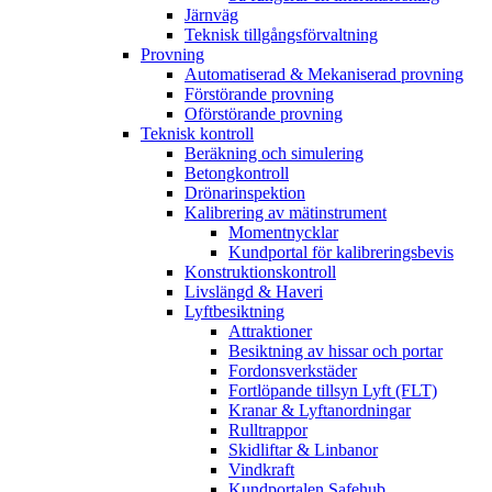
Järnväg
Teknisk tillgångsförvaltning
Provning
Automatiserad & Mekaniserad provning
Förstörande provning
Oförstörande provning
Teknisk kontroll
Beräkning och simulering
Betongkontroll
Drönarinspektion
Kalibrering av mätinstrument
Momentnycklar
Kundportal för kalibreringsbevis
Konstruktionskontroll
Livslängd & Haveri
Lyftbesiktning
Attraktioner
Besiktning av hissar och portar
Fordonsverkstäder
Fortlöpande tillsyn Lyft (FLT)
Kranar & Lyftanordningar
Rulltrappor
Skidliftar & Linbanor
Vindkraft
Kundportalen Safehub