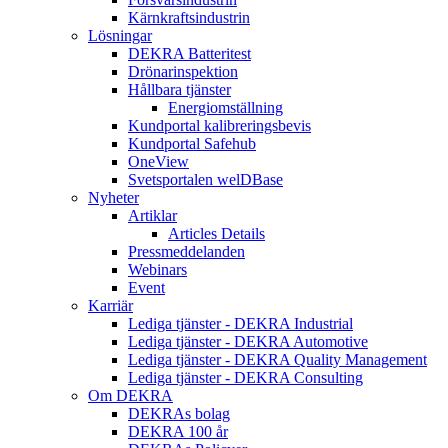
Kärnkraftsindustrin
Lösningar
DEKRA Batteritest
Drönarinspektion
Hållbara tjänster
Energiomställning
Kundportal kalibreringsbevis
Kundportal Safehub
OneView
Svetsportalen welDBase
Nyheter
Artiklar
Articles Details
Pressmeddelanden
Webinars
Event
Karriär
Lediga tjänster - DEKRA Industrial
Lediga tjänster - DEKRA Automotive
Lediga tjänster - DEKRA Quality Management
Lediga tjänster - DEKRA Consulting
Om DEKRA
DEKRAs bolag
DEKRA 100 år