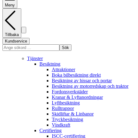
Meny
Tillbaka
Kundservice
Sök
Tjänster
Besiktning
Attraktioner
Boka bilbesiktning direkt
Besiktning av hissar och portar
Besiktning av motorredskap och traktor
Fordonsverkstäder
Kranar & Lyftanordningar
Lyftbesiktning
Rulltrappor
Skidliftar & Linbanor
Tryckbesiktning
Vindkraft
Certifiering
ISCC-certifiering