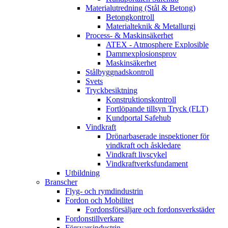
Materialutredning (Stål & Betong)
Betongkontroll
Materialteknik & Metallurgi
Process- & Maskinsäkerhet
ATEX - Atmosphere Explosible
Dammexplosionsprov
Maskinsäkerhet
Stålbyggnadskontroll
Svets
Tryckbesiktning
Konstruktionskontroll
Fortlöpande tillsyn Tryck (FLT)
Kundportal Safehub
Vindkraft
Drönarbaserade inspektioner för
vindkraft och åskledare
Vindkraft livscykel
Vindkraftverksfundament
Utbildning
Branscher
Flyg- och rymdindustrin
Fordon och Mobilitet
Fordonsförsäljare och fordonsverkstäder
Fordonstillverkare
Försvarsindustrin