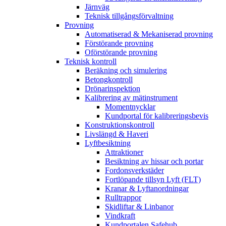
Järnväg
Teknisk tillgångsförvaltning
Provning
Automatiserad & Mekaniserad provning
Förstörande provning
Oförstörande provning
Teknisk kontroll
Beräkning och simulering
Betongkontroll
Drönarinspektion
Kalibrering av mätinstrument
Momentnycklar
Kundportal för kalibreringsbevis
Konstruktionskontroll
Livslängd & Haveri
Lyftbesiktning
Attraktioner
Besiktning av hissar och portar
Fordonsverkstäder
Fortlöpande tillsyn Lyft (FLT)
Kranar & Lyftanordningar
Rulltrappor
Skidliftar & Linbanor
Vindkraft
Kundportalen Safehub