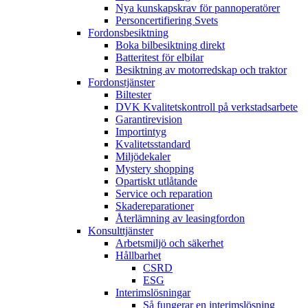
Nya kunskapskrav för pannoperatörer
Personcertifiering Svets
Fordonsbesiktning
Boka bilbesiktning direkt
Batteritest för elbilar
Besiktning av motorredskap och traktor
Fordonstjänster
Biltester
DVK Kvalitetskontroll på verkstadsarbete
Garantirevision
Importintyg
Kvalitetsstandard
Miljödekaler
Mystery shopping
Opartiskt utlåtande
Service och reparation
Skadereparationer
Återlämning av leasingfordon
Konsulttjänster
Arbetsmiljö och säkerhet
Hållbarhet
CSRD
ESG
Interimslösningar
Så fungerar en interimslösning