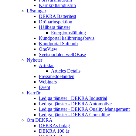
Kärnkraftsindustrin
Lösningar
DEKRA Batteritest
Drönarinspektion
Hållbara tjänster
Energiomställning
Kundportal kalibreringsbevis
Kundportal Safehub
OneView
Svetsportalen welDBase
Nyheter
Artiklar
Articles Details
Pressmeddelanden
Webinars
Event
Karriär
Lediga tjänster - DEKRA Industrial
Lediga tjänster - DEKRA Automotive
Lediga tjänster - DEKRA Quality Management
Lediga tjänster - DEKRA Consulting
Om DEKRA
DEKRAs bolag
DEKRA 100 år