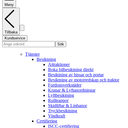
Meny
Tillbaka
Kundservice
Sök
Tjänster
Besiktning
Attraktioner
Boka bilbesiktning direkt
Besiktning av hissar och portar
Besiktning av motorredskap och traktor
Fordonsverkstäder
Kranar & Lyftanordningar
Lyftbesiktning
Rulltrappor
Skidliftar & Linbanor
Tryckbesiktning
Vindkraft
Certifiering
ISCC-certifiering