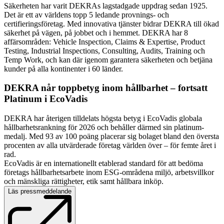
Säkerheten har varit DEKRAs lagstadgade uppdrag sedan 1925.
Det är ett av världens topp 5 ledande provnings- och
certifieringsföretag. Med innovativa tjänster bidrar DEKRA till ökad
säkerhet på vägen, på jobbet och i hemmet. DEKRA har 8
affärsområden: Vehicle Inspection, Claims & Expertise, Product
Testing, Industrial Inspections, Consulting, Audits, Training och
Temp Work, och kan där igenom garantera säkerheten och betjäna
kunder på alla kontinenter i 60 länder.
DEKRA når toppbetyg inom hållbarhet – fortsatt
Platinum i EcoVadis
DEKRA har återigen tilldelats högsta betyg i EcoVadis globala
hållbarhetsrankning för 2026 och behåller därmed sin platinum-
medalj. Med 93 av 100 poäng placerar sig bolaget bland den översta
procenten av alla utvärderade företag världen över – för femte året i
rad.
EcoVadis är en internationellt etablerad standard för att bedöma
företags hållbarhetsarbete inom ESG-områdena miljö, arbetsvillkor
och mänskliga rättigheter, etik samt hållbara inköp.
Läs pressmeddelande