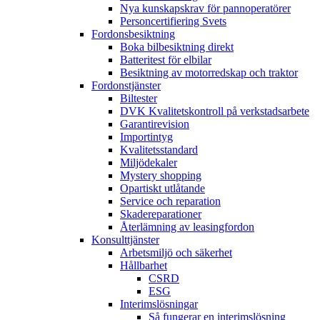
Nya kunskapskrav för pannoperatörer
Personcertifiering Svets
Fordonsbesiktning
Boka bilbesiktning direkt
Batteritest för elbilar
Besiktning av motorredskap och traktor
Fordonstjänster
Biltester
DVK Kvalitetskontroll på verkstadsarbete
Garantirevision
Importintyg
Kvalitetsstandard
Miljödekaler
Mystery shopping
Opartiskt utlåtande
Service och reparation
Skadereparationer
Återlämning av leasingfordon
Konsulttjänster
Arbetsmiljö och säkerhet
Hållbarhet
CSRD
ESG
Interimslösningar
Så fungerar en interimslösning