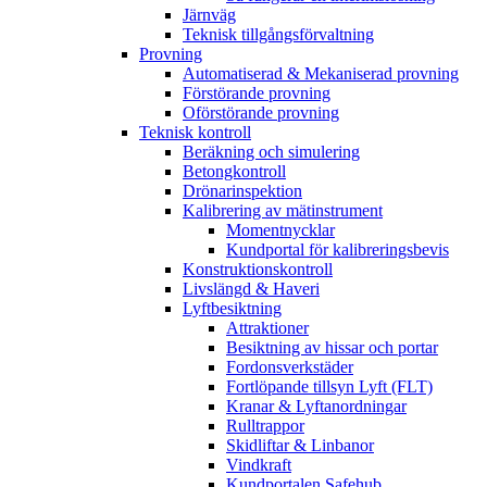
Järnväg
Teknisk tillgångsförvaltning
Provning
Automatiserad & Mekaniserad provning
Förstörande provning
Oförstörande provning
Teknisk kontroll
Beräkning och simulering
Betongkontroll
Drönarinspektion
Kalibrering av mätinstrument
Momentnycklar
Kundportal för kalibreringsbevis
Konstruktionskontroll
Livslängd & Haveri
Lyftbesiktning
Attraktioner
Besiktning av hissar och portar
Fordonsverkstäder
Fortlöpande tillsyn Lyft (FLT)
Kranar & Lyftanordningar
Rulltrappor
Skidliftar & Linbanor
Vindkraft
Kundportalen Safehub