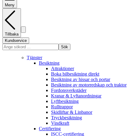
Meny
Tillbaka
Kundservice
Sök
Tjänster
Besiktning
Attraktioner
Boka bilbesiktning direkt
Besiktning av hissar och portar
Besiktning av motorredskap och traktor
Fordonsverkstäder
Kranar & Lyftanordningar
Lyftbesiktning
Rulltrappor
Skidliftar & Linbanor
Tryckbesiktning
Vindkraft
Certifiering
ISCC-certifiering