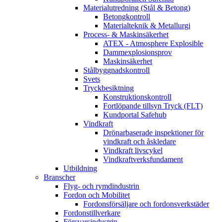
Materialutredning (Stål & Betong)
Betongkontroll
Materialteknik & Metallurgi
Process- & Maskinsäkerhet
ATEX - Atmosphere Explosible
Dammexplosionsprov
Maskinsäkerhet
Stålbyggnadskontroll
Svets
Tryckbesiktning
Konstruktionskontroll
Fortlöpande tillsyn Tryck (FLT)
Kundportal Safehub
Vindkraft
Drönarbaserade inspektioner för
vindkraft och åskledare
Vindkraft livscykel
Vindkraftverksfundament
Utbildning
Branscher
Flyg- och rymdindustrin
Fordon och Mobilitet
Fordonsförsäljare och fordonsverkstäder
Fordonstillverkare
Försvarsindustrin