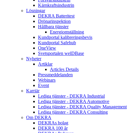
Kärnkraftsindustrin
Lösningar
DEKRA Batteritest
Drönarinspektion
Hållbara tjänster
Energiomställning
Kundportal kalibreringsbevis
Kundportal Safehub
OneView
Svetsportalen welDBase
Nyheter
Artiklar
Articles Details
Pressmeddelanden
Webinars
Event
Karriär
Lediga tjänster - DEKRA Industrial
Lediga tjänster - DEKRA Automotive
Lediga tjänster - DEKRA Quality Management
Lediga tjänster - DEKRA Consulting
Om DEKRA
DEKRAs bolag
DEKRA 100 år