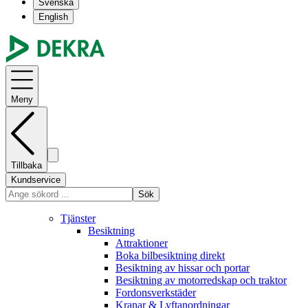
Svenska
English
Meny
Tillbaka
Kundservice
Sök
Tjänster
Besiktning
Attraktioner
Boka bilbesiktning direkt
Besiktning av hissar och portar
Besiktning av motorredskap och traktor
Fordonsverkstäder
Kranar & Lyftanordningar