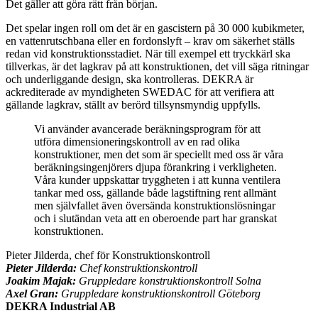
Det gäller att göra rätt från början.
Det spelar ingen roll om det är en gascistern på 30 000 kubikmeter,
en vattenrutschbana eller en fordonslyft – krav om säkerhet ställs
redan vid konstruktionsstadiet. När till exempel ett tryckkärl ska
tillverkas, är det lagkrav på att konstruktionen, det vill säga ritningar
och underliggande design, ska kontrolleras. DEKRA är
ackrediterade av myndigheten SWEDAC för att verifiera att
gällande lagkrav, ställt av berörd tillsynsmyndig uppfylls.
Vi använder avancerade beräkningsprogram för att
utföra dimensioneringskontroll av en rad olika
konstruktioner, men det som är speciellt med oss är våra
beräkningsingenjörers djupa förankring i verkligheten.
Våra kunder uppskattar tryggheten i att kunna ventilera
tankar med oss, gällande både lagstiftning rent allmänt
men självfallet även översända konstruktionslösningar
och i slutändan veta att en oberoende part har granskat
konstruktionen.
Pieter Jilderda, chef för Konstruktionskontroll
Pieter Jilderda:
Chef konstruktionskontroll
Joakim Majak:
Gruppledare konstruktionskontroll Solna
Axel Gran:
Gruppledare konstruktionskontroll Göteborg
DEKRA Industrial AB