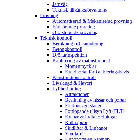
Järnväg
Teknisk tillgångsförvaltning
Provning
Automatiserad & Mekaniserad provning
Förstörande provning
Oförstörande provning
Teknisk kontroll
Beräkning och simulering
Betongkontroll
Drönarinspektion
Kalibrering av mätinstrument
Momentnycklar
Kundportal för kalibreringsbevis
Konstruktionskontroll
Livslängd & Haveri
Lyftbesiktning
Attraktioner
Besiktning av hissar och portar
Fordonsverkstäder
Fortlöpande tillsyn Lyft (FLT)
Kranar & Lyftanordningar
Rulltrappor
Skidliftar & Linbanor
Vindkraft
Kundportalen Safehub