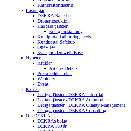
Kärnkraftsindustrin
Lösningar
DEKRA Batteritest
Drönarinspektion
Hållbara tjänster
Energiomställning
Kundportal kalibreringsbevis
Kundportal Safehub
OneView
Svetsportalen welDBase
Nyheter
Artiklar
Articles Details
Pressmeddelanden
Webinars
Event
Karriär
Lediga tjänster - DEKRA Industrial
Lediga tjänster - DEKRA Automotive
Lediga tjänster - DEKRA Quality Management
Lediga tjänster - DEKRA Consulting
Om DEKRA
DEKRAs bolag
DEKRA 100 år