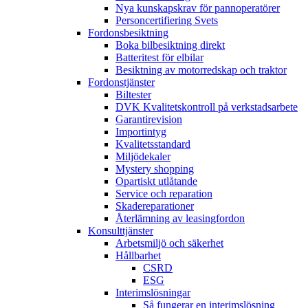
Nya kunskapskrav för pannoperatörer
Personcertifiering Svets
Fordonsbesiktning
Boka bilbesiktning direkt
Batteritest för elbilar
Besiktning av motorredskap och traktor
Fordonstjänster
Biltester
DVK Kvalitetskontroll på verkstadsarbete
Garantirevision
Importintyg
Kvalitetsstandard
Miljödekaler
Mystery shopping
Opartiskt utlåtande
Service och reparation
Skadereparationer
Återlämning av leasingfordon
Konsulttjänster
Arbetsmiljö och säkerhet
Hållbarhet
CSRD
ESG
Interimslösningar
Så fungerar en interimslösning