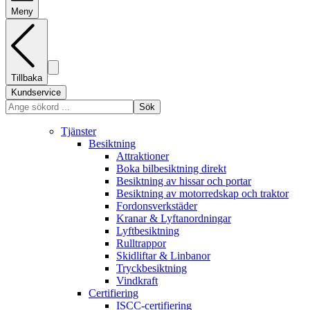
Meny
Tillbaka
Kundservice
Sök
Tjänster
Besiktning
Attraktioner
Boka bilbesiktning direkt
Besiktning av hissar och portar
Besiktning av motorredskap och traktor
Fordonsverkstäder
Kranar & Lyftanordningar
Lyftbesiktning
Rulltrappor
Skidliftar & Linbanor
Tryckbesiktning
Vindkraft
Certifiering
ISCC-certifiering