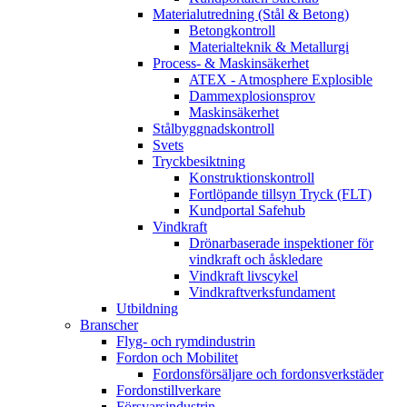
Materialutredning (Stål & Betong)
Betongkontroll
Materialteknik & Metallurgi
Process- & Maskinsäkerhet
ATEX - Atmosphere Explosible
Dammexplosionsprov
Maskinsäkerhet
Stålbyggnadskontroll
Svets
Tryckbesiktning
Konstruktionskontroll
Fortlöpande tillsyn Tryck (FLT)
Kundportal Safehub
Vindkraft
Drönarbaserade inspektioner för
vindkraft och åskledare
Vindkraft livscykel
Vindkraftverksfundament
Utbildning
Branscher
Flyg- och rymdindustrin
Fordon och Mobilitet
Fordonsförsäljare och fordonsverkstäder
Fordonstillverkare
Försvarsindustrin