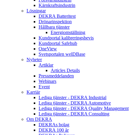
Kärnkraftsindustrin
Lösningar
DEKRA Batteritest
Drönarinspektion
Hållbara tjänster
Energiomställning
Kundportal kalibreringsbevis
Kundportal Safehub
OneView
Svetsportalen welDBase
Nyheter
Artiklar
Articles Details
Pressmeddelanden
Webinars
Event
Karriär
Lediga tjänster - DEKRA Industrial
Lediga tjänster - DEKRA Automotive
Lediga tjänster - DEKRA Quality Management
Lediga tjänster - DEKRA Consulting
Om DEKRA
DEKRAs bolag
DEKRA 100 år