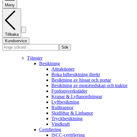
Meny
Tillbaka
Kundservice
Sök
Tjänster
Besiktning
Attraktioner
Boka bilbesiktning direkt
Besiktning av hissar och portar
Besiktning av motorredskap och traktor
Fordonsverkstäder
Kranar & Lyftanordningar
Lyftbesiktning
Rulltrappor
Skidliftar & Linbanor
Tryckbesiktning
Vindkraft
Certifiering
ISCC-certifiering