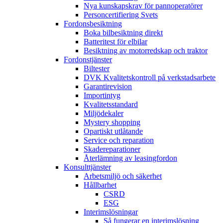
Nya kunskapskrav för pannoperatörer
Personcertifiering Svets
Fordonsbesiktning
Boka bilbesiktning direkt
Batteritest för elbilar
Besiktning av motorredskap och traktor
Fordonstjänster
Biltester
DVK Kvalitetskontroll på verkstadsarbete
Garantirevision
Importintyg
Kvalitetsstandard
Miljödekaler
Mystery shopping
Opartiskt utlåtande
Service och reparation
Skadereparationer
Återlämning av leasingfordon
Konsulttjänster
Arbetsmiljö och säkerhet
Hållbarhet
CSRD
ESG
Interimslösningar
Så fungerar en interimslösning