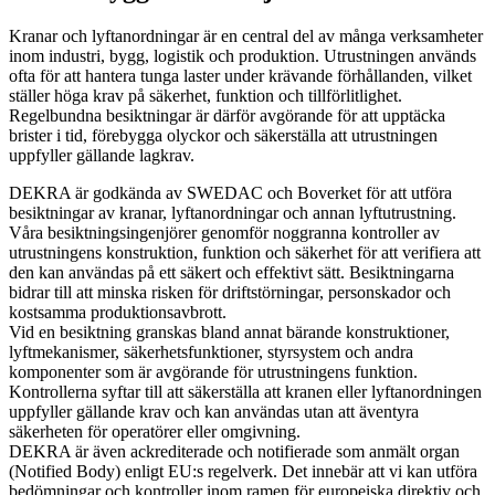
Kranar och lyftanordningar är en central del av många verksamheter
inom industri, bygg, logistik och produktion. Utrustningen används
ofta för att hantera tunga laster under krävande förhållanden, vilket
ställer höga krav på säkerhet, funktion och tillförlitlighet.
Regelbundna besiktningar är därför avgörande för att upptäcka
brister i tid, förebygga olyckor och säkerställa att utrustningen
uppfyller gällande lagkrav.
DEKRA är godkända av SWEDAC och Boverket för att utföra
besiktningar av kranar, lyftanordningar och annan lyftutrustning.
Våra besiktningsingenjörer genomför noggranna kontroller av
utrustningens konstruktion, funktion och säkerhet för att verifiera att
den kan användas på ett säkert och effektivt sätt. Besiktningarna
bidrar till att minska risken för driftstörningar, personskador och
kostsamma produktionsavbrott.
Vid en besiktning granskas bland annat bärande konstruktioner,
lyftmekanismer, säkerhetsfunktioner, styrsystem och andra
komponenter som är avgörande för utrustningens funktion.
Kontrollerna syftar till att säkerställa att kranen eller lyftanordningen
uppfyller gällande krav och kan användas utan att äventyra
säkerheten för operatörer eller omgivning.
DEKRA är även ackrediterade och notifierade som anmält organ
(Notified Body) enligt EU:s regelverk. Det innebär att vi kan utföra
bedömningar och kontroller inom ramen för europeiska direktiv och