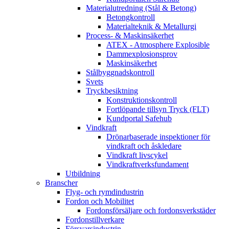
Materialutredning (Stål & Betong)
Betongkontroll
Materialteknik & Metallurgi
Process- & Maskinsäkerhet
ATEX - Atmosphere Explosible
Dammexplosionsprov
Maskinsäkerhet
Stålbyggnadskontroll
Svets
Tryckbesiktning
Konstruktionskontroll
Fortlöpande tillsyn Tryck (FLT)
Kundportal Safehub
Vindkraft
Drönarbaserade inspektioner för
vindkraft och åskledare
Vindkraft livscykel
Vindkraftverksfundament
Utbildning
Branscher
Flyg- och rymdindustrin
Fordon och Mobilitet
Fordonsförsäljare och fordonsverkstäder
Fordonstillverkare
Försvarsindustrin