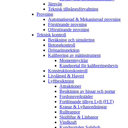
Järnväg
Teknisk tillgångsförvaltning
Provning
Automatiserad & Mekaniserad provning
Förstörande provning
Oförstörande provning
Teknisk kontroll
Beräkning och simulering
Betongkontroll
Drönarinspektion
Kalibrering av mätinstrument
Momentnycklar
Kundportal för kalibreringsbevis
Konstruktionskontroll
Livslängd & Haveri
Lyftbesiktning
Attraktioner
Besiktning av hissar och portar
Fordonsverkstäder
Fortlöpande tillsyn Lyft (FLT)
Kranar & Lyftanordningar
Rulltrappor
Skidliftar & Linbanor
Vindkraft
Kundportalen Safehub