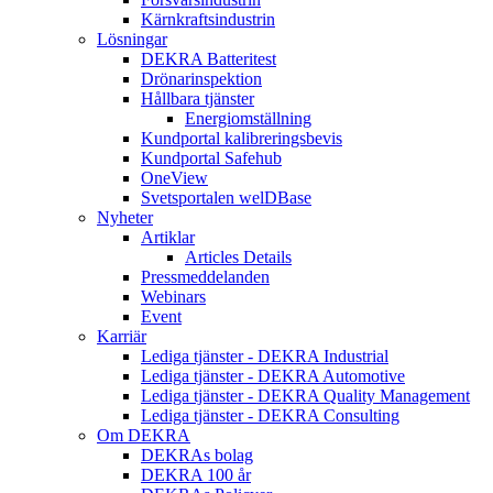
Kärnkraftsindustrin
Lösningar
DEKRA Batteritest
Drönarinspektion
Hållbara tjänster
Energiomställning
Kundportal kalibreringsbevis
Kundportal Safehub
OneView
Svetsportalen welDBase
Nyheter
Artiklar
Articles Details
Pressmeddelanden
Webinars
Event
Karriär
Lediga tjänster - DEKRA Industrial
Lediga tjänster - DEKRA Automotive
Lediga tjänster - DEKRA Quality Management
Lediga tjänster - DEKRA Consulting
Om DEKRA
DEKRAs bolag
DEKRA 100 år