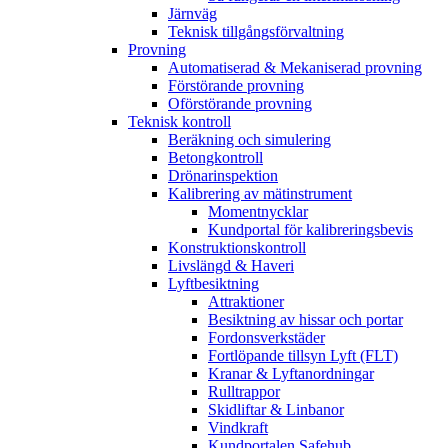
Järnväg
Teknisk tillgångsförvaltning
Provning
Automatiserad & Mekaniserad provning
Förstörande provning
Oförstörande provning
Teknisk kontroll
Beräkning och simulering
Betongkontroll
Drönarinspektion
Kalibrering av mätinstrument
Momentnycklar
Kundportal för kalibreringsbevis
Konstruktionskontroll
Livslängd & Haveri
Lyftbesiktning
Attraktioner
Besiktning av hissar och portar
Fordonsverkstäder
Fortlöpande tillsyn Lyft (FLT)
Kranar & Lyftanordningar
Rulltrappor
Skidliftar & Linbanor
Vindkraft
Kundportalen Safehub