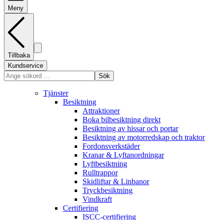
Meny
Tillbaka
Kundservice
Sök
Tjänster
Besiktning
Attraktioner
Boka bilbesiktning direkt
Besiktning av hissar och portar
Besiktning av motorredskap och traktor
Fordonsverkstäder
Kranar & Lyftanordningar
Lyftbesiktning
Rulltrappor
Skidliftar & Linbanor
Tryckbesiktning
Vindkraft
Certifiering
ISCC-certifiering