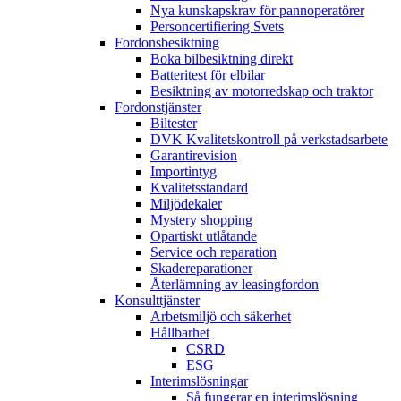
Nya kunskapskrav för pannoperatörer
Personcertifiering Svets
Fordonsbesiktning
Boka bilbesiktning direkt
Batteritest för elbilar
Besiktning av motorredskap och traktor
Fordonstjänster
Biltester
DVK Kvalitetskontroll på verkstadsarbete
Garantirevision
Importintyg
Kvalitetsstandard
Miljödekaler
Mystery shopping
Opartiskt utlåtande
Service och reparation
Skadereparationer
Återlämning av leasingfordon
Konsulttjänster
Arbetsmiljö och säkerhet
Hållbarhet
CSRD
ESG
Interimslösningar
Så fungerar en interimslösning