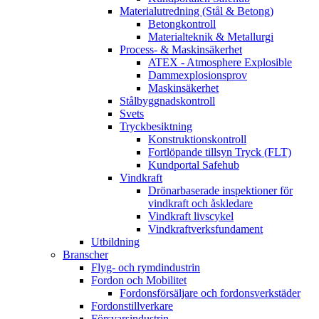
Materialutredning (Stål & Betong)
Betongkontroll
Materialteknik & Metallurgi
Process- & Maskinsäkerhet
ATEX - Atmosphere Explosible
Dammexplosionsprov
Maskinsäkerhet
Stålbyggnadskontroll
Svets
Tryckbesiktning
Konstruktionskontroll
Fortlöpande tillsyn Tryck (FLT)
Kundportal Safehub
Vindkraft
Drönarbaserade inspektioner för
vindkraft och åskledare
Vindkraft livscykel
Vindkraftverksfundament
Utbildning
Branscher
Flyg- och rymdindustrin
Fordon och Mobilitet
Fordonsförsäljare och fordonsverkstäder
Fordonstillverkare
Försvarsindustrin