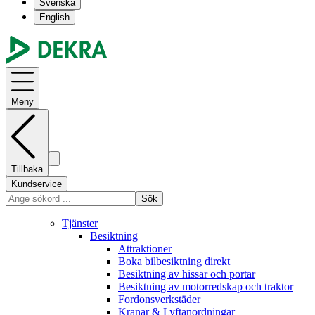
Svenska
English
Meny
Tillbaka
Kundservice
Sök
Tjänster
Besiktning
Attraktioner
Boka bilbesiktning direkt
Besiktning av hissar och portar
Besiktning av motorredskap och traktor
Fordonsverkstäder
Kranar & Lyftanordningar