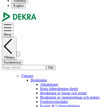
Svenska
English
Meny
Tillbaka
Kundservice
Sök
Tjänster
Besiktning
Attraktioner
Boka bilbesiktning direkt
Besiktning av hissar och portar
Besiktning av motorredskap och traktor
Fordonsverkstäder
Kranar & Lyftanordningar