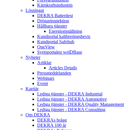
Kärnkraftsindustrin
Lösningar
DEKRA Batteritest
Drönarinspektion
Hållbara tjänster
Energiomställning
Kundportal kalibreringsbevis
Kundportal Safehub
OneView
Svetsportalen welDBase
Nyheter
Artiklar
Articles Details
Pressmeddelanden
Webinars
Event
Karriär
Lediga tjänster - DEKRA Industrial
Lediga tjänster - DEKRA Automotive
Lediga tjänster - DEKRA Quality Management
Lediga tjänster - DEKRA Consulting
Om DEKRA
DEKRAs bolag
DEKRA 100 år