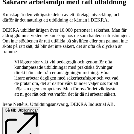
Säkrare arbetsmiljö med rätt utbildning
Kunskap är den viktigaste delen av ett företags utveckling, och
därför är det naturligt att utbildning är kärnan i DEKRA.
DEKRA utbildar årligen över 10.000 personer i säkerhet. Man får
aldrig glömma vikten av kunskap hos de som hanterar utrustningen.
Om inte stödbenen är rätt utfällda på skyliften eller om pannan inte
sköts på rätt sätt, då blir det inte säkert, det är ofta då olyckan är
framme.
Vi lägger stor vikt vid pedagogik och genomför ofta
kundanpassade utbildningar med praktiska övningar
direkt hämtade från er anläggning/utrustning. Våra
lärare arbetar dagligen med säkerhetsfrågor och vet vad
de pratar om, det är därför våra kunder väljer oss för att
höja sin egen kompetens. Men för oss är det viktigaste
att ni gör rätt och vet varför, det är då ni arbetar säkert..
Irene Nettéus, Utbildningsansvarig, DEKRA Industrial AB.
Gå till: Utbildningar