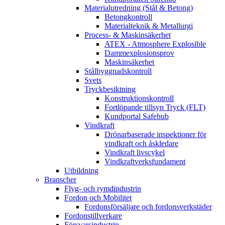
Materialutredning (Stål & Betong)
Betongkontroll
Materialteknik & Metallurgi
Process- & Maskinsäkerhet
ATEX - Atmosphere Explosible
Dammexplosionsprov
Maskinsäkerhet
Stålbyggnadskontroll
Svets
Tryckbesiktning
Konstruktionskontroll
Fortlöpande tillsyn Tryck (FLT)
Kundportal Safehub
Vindkraft
Drönarbaserade inspektioner för
vindkraft och åskledare
Vindkraft livscykel
Vindkraftverksfundament
Utbildning
Branscher
Flyg- och rymdindustrin
Fordon och Mobilitet
Fordonsförsäljare och fordonsverkstäder
Fordonstillverkare
Försvarsindustrin