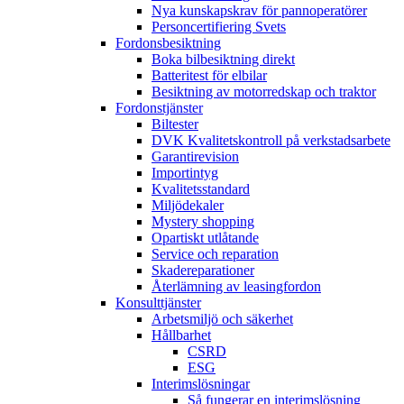
Nya kunskapskrav för pannoperatörer
Personcertifiering Svets
Fordonsbesiktning
Boka bilbesiktning direkt
Batteritest för elbilar
Besiktning av motorredskap och traktor
Fordonstjänster
Biltester
DVK Kvalitetskontroll på verkstadsarbete
Garantirevision
Importintyg
Kvalitetsstandard
Miljödekaler
Mystery shopping
Opartiskt utlåtande
Service och reparation
Skadereparationer
Återlämning av leasingfordon
Konsulttjänster
Arbetsmiljö och säkerhet
Hållbarhet
CSRD
ESG
Interimslösningar
Så fungerar en interimslösning