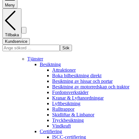
Meny
Tillbaka
Kundservice
Sök
Tjänster
Besiktning
Attraktioner
Boka bilbesiktning direkt
Besiktning av hissar och portar
Besiktning av motorredskap och traktor
Fordonsverkstäder
Kranar & Lyftanordningar
Lyftbesiktning
Rulltrappor
Skidliftar & Linbanor
Tryckbesiktning
Vindkraft
Certifiering
ISCC-certifiering