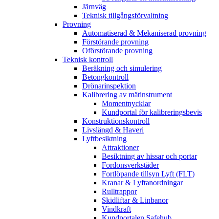
Järnväg
Teknisk tillgångsförvaltning
Provning
Automatiserad & Mekaniserad provning
Förstörande provning
Oförstörande provning
Teknisk kontroll
Beräkning och simulering
Betongkontroll
Drönarinspektion
Kalibrering av mätinstrument
Momentnycklar
Kundportal för kalibreringsbevis
Konstruktionskontroll
Livslängd & Haveri
Lyftbesiktning
Attraktioner
Besiktning av hissar och portar
Fordonsverkstäder
Fortlöpande tillsyn Lyft (FLT)
Kranar & Lyftanordningar
Rulltrappor
Skidliftar & Linbanor
Vindkraft
Kundportalen Safehub