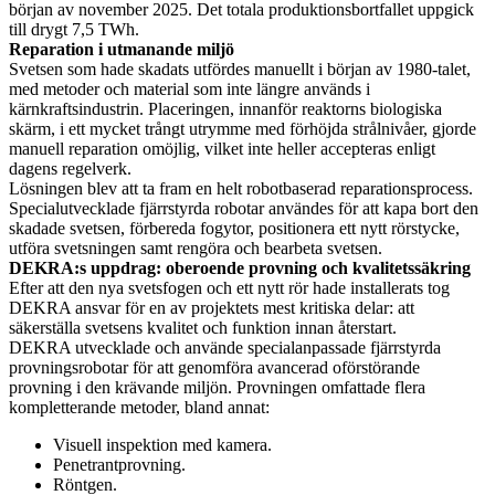
början av november 2025. Det totala produktionsbortfallet uppgick
till drygt 7,5 TWh.
Reparation i utmanande miljö
Svetsen som hade skadats utfördes manuellt i början av 1980-talet,
med metoder och material som inte längre används i
kärnkraftsindustrin. Placeringen, innanför reaktorns biologiska
skärm, i ett mycket trångt utrymme med förhöjda strålnivåer, gjorde
manuell reparation omöjlig, vilket inte heller accepteras enligt
dagens regelverk.
Lösningen blev att ta fram en helt robotbaserad reparationsprocess.
Specialutvecklade fjärrstyrda robotar användes för att kapa bort den
skadade svetsen, förbereda fogytor, positionera ett nytt rörstycke,
utföra svetsningen samt rengöra och bearbeta svetsen.
DEKRA:s uppdrag: oberoende provning och kvalitetssäkring
Efter att den nya svetsfogen och ett nytt rör hade installerats tog
DEKRA ansvar för en av projektets mest kritiska delar: att
säkerställa svetsens kvalitet och funktion innan återstart.
DEKRA utvecklade och använde specialanpassade fjärrstyrda
provningsrobotar för att genomföra avancerad oförstörande
provning i den krävande miljön. Provningen omfattade flera
kompletterande metoder, bland annat:
Visuell inspektion med kamera.
Penetrantprovning.
Röntgen.