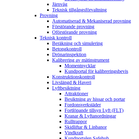
Järnväg
Teknisk tillgångsförvaltning
Provning
Automatiserad & Mekaniserad provning
Förstörande provning
Oförstörande provning
Teknisk kontroll
Beräkning och simulering
Betongkontroll
Drönarinspektion
Kalibrering av mätinstrument
Momentnycklar
Kundportal för kalibreringsbevis
Konstruktionskontroll
Livslängd & Haveri
Lyftbesiktning
Attraktioner
Besiktning av hissar och portar
Fordonsverkstäder
Fortlöpande tillsyn Lyft (FLT)
Kranar & Lyftanordningar
Rulltrappor
Skidliftar & Linbanor
Vindkraft
Kundportalen Safehub