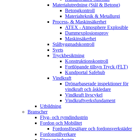
Materialutredning (Stål & Betong)
Betongkontroll
Materialteknik & Metallurgi
Process- & Maskinsäkerhet
ATEX - Atmosphere Explosible
Dammexplosionsprov
Maskinsäkerhet
Stålbyggnadskontroll
Svets
Tryckbesiktning
Konstruktionskontroll
Fortlöpande tillsyn Tryck (FLT)
Kundportal Safehub
Vindkraft
Drönarbaserade inspektioner för
vindkraft och åskledare
Vindkraft livscykel
Vindkraftverksfundament
Utbildning
Branscher
Flyg- och rymdindustrin
Fordon och Mobilitet
Fordonsförsäljare och fordonsverkstäder
Fordonstillverkare
Försvarsindustrin