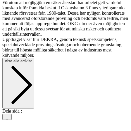
Förutom att möjliggöra en säker återstart har arbetet gett värdefull
kunskap inför framtida beslut. I Oskarshamn 3 finns ytterligare nio
liknande rörsvetsar från 1980-talet. Dessa har nyligen kontrollerats
med avancerad oförstörande provning och bedömts vara felfria, men
kommer att följas upp regelbundet. OKG utreder även möjligheten
att på sikt byta ut dessa svetsar för att minska risker och optimera
underhållsintervallen.
Uppdraget visar hur DEKRA, genom teknisk spetskompetens,
specialutvecklade provningslösningar och oberoende granskning,
bidrar till högsta möjliga säkerhet i några av industrins mest
krävande miljöer.
Visa alla artiklar
Dela sida :