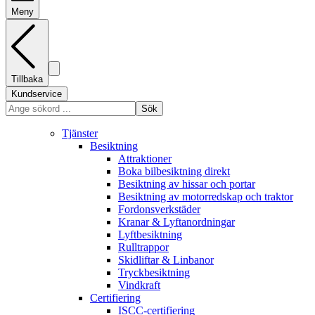
Meny
Tillbaka
Kundservice
Sök
Tjänster
Besiktning
Attraktioner
Boka bilbesiktning direkt
Besiktning av hissar och portar
Besiktning av motorredskap och traktor
Fordonsverkstäder
Kranar & Lyftanordningar
Lyftbesiktning
Rulltrappor
Skidliftar & Linbanor
Tryckbesiktning
Vindkraft
Certifiering
ISCC-certifiering