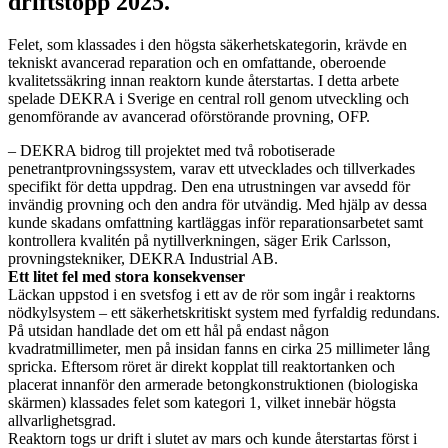
driftstopp 2025.
Felet, som klassades i den högsta säkerhetskategorin, krävde en
tekniskt avancerad reparation och en omfattande, oberoende
kvalitetssäkring innan reaktorn kunde återstartas. I detta arbete
spelade DEKRA i Sverige en central roll genom utveckling och
genomförande av avancerad oförstörande provning, OFP.
– DEKRA bidrog till projektet med två robotiserade
penetrantprovningssystem, varav ett utvecklades och tillverkades
specifikt för detta uppdrag. Den ena utrustningen var avsedd för
invändig provning och den andra för utvändig. Med hjälp av dessa
kunde skadans omfattning kartläggas inför reparationsarbetet samt
kontrollera kvalitén på nytillverkningen, säger Erik Carlsson,
provningstekniker, DEKRA Industrial AB.
Ett litet fel med stora konsekvenser
Läckan uppstod i en svetsfog i ett av de rör som ingår i reaktorns
nödkylsystem – ett säkerhetskritiskt system med fyrfaldig redundans.
På utsidan handlade det om ett hål på endast någon
kvadratmillimeter, men på insidan fanns en cirka 25 millimeter lång
spricka. Eftersom röret är direkt kopplat till reaktortanken och
placerat innanför den armerade betongkonstruktionen (biologiska
skärmen) klassades felet som kategori 1, vilket innebär högsta
allvarlighetsgrad.
Reaktorn togs ur drift i slutet av mars och kunde återstartas först i