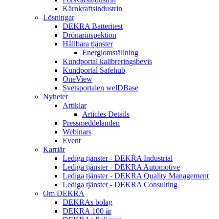
Kärnkraftsindustrin
Lösningar
DEKRA Batteritest
Drönarinspektion
Hållbara tjänster
Energiomställning
Kundportal kalibreringsbevis
Kundportal Safehub
OneView
Svetsportalen welDBase
Nyheter
Artiklar
Articles Details
Pressmeddelanden
Webinars
Event
Karriär
Lediga tjänster - DEKRA Industrial
Lediga tjänster - DEKRA Automotive
Lediga tjänster - DEKRA Quality Management
Lediga tjänster - DEKRA Consulting
Om DEKRA
DEKRAs bolag
DEKRA 100 år