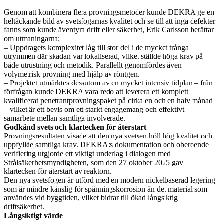
Genom att kombinera flera provningsmetoder kunde DEKRA ge en
heltäckande bild av svetsfogarnas kvalitet och se till att inga defekter
fanns som kunde äventyra drift eller säkerhet, Erik Carlsson berättar
om utmaningarna;
– Uppdragets komplexitet låg till stor del i de mycket trånga
utrymmen där skadan var lokaliserad, vilket ställde höga krav på
både utrustning och metodik. Parallellt genomfördes även
volymetrisk provning med hjälp av röntgen.
– Projektet utmärktes dessutom av en mycket intensiv tidplan – från
förfrågan kunde DEKRA vara redo att leverera ett komplett
kvalificerat penetrantprovningspaket på cirka en och en halv månad
– vilket är ett bevis om ett starkt engagemang och effektivt
samarbete mellan samtliga involverade.
Godkänd svets och klartecken för återstart
Provningsresultaten visade att den nya svetsen höll hög kvalitet och
uppfyllde samtliga krav. DEKRA:s dokumentation och oberoende
verifiering utgjorde ett viktigt underlag i dialogen med
Strålsäkerhetsmyndigheten, som den 27 oktober 2025 gav
klartecken för återstart av reaktorn.
Den nya svetsfogen är utförd med en modern nickelbaserad legering
som är mindre känslig för spänningskorrosion än det material som
användes vid byggtiden, vilket bidrar till ökad långsiktig
driftsäkerhet.
Långsiktigt värde