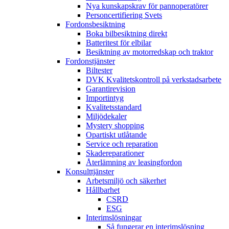
Nya kunskapskrav för pannoperatörer
Personcertifiering Svets
Fordonsbesiktning
Boka bilbesiktning direkt
Batteritest för elbilar
Besiktning av motorredskap och traktor
Fordonstjänster
Biltester
DVK Kvalitetskontroll på verkstadsarbete
Garantirevision
Importintyg
Kvalitetsstandard
Miljödekaler
Mystery shopping
Opartiskt utlåtande
Service och reparation
Skadereparationer
Återlämning av leasingfordon
Konsulttjänster
Arbetsmiljö och säkerhet
Hållbarhet
CSRD
ESG
Interimslösningar
Så fungerar en interimslösning