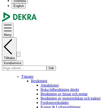
Svenska
English
Meny
Tillbaka
Kundservice
Sök
Tjänster
Besiktning
Attraktioner
Boka bilbesiktning direkt
Besiktning av hissar och portar
Besiktning av motorredskap och traktor
Fordonsverkstäder
Kranar & Lyftanordningar