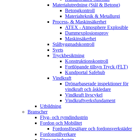
Materialutredning (Stål & Betong)
Betongkontroll
Materialteknik & Metallurgi
Process- & Maskinsäkerhet
ATEX - Atmosphere Explosible
Dammexplosionsprov
Maskinsäkerhet
Stålbyggnadskontroll
Svets
Tryckbesiktning
Konstruktionskontroll
Fortlöpande tillsyn Tryck (FLT)
Kundportal Safehub
Vindkraft
Drönarbaserade inspektioner för
vindkraft och åskledare
Vindkraft livscykel
Vindkraftverksfundament
Utbildning
Branscher
Flyg- och rymdindustrin
Fordon och Mobilitet
Fordonsförsäljare och fordonsverkstäder
Fordonstillverkare
Försvarsindustrin