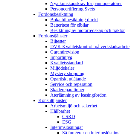
Nya kunskapskrav för pannoperatörer
Personcertifiering Svets
Fordonsbesiktning
Boka bilbesiktning direkt
Batteritest för elbilar
Besiktning av motorredskap och traktor
Fordonstjänster
Biltester
DVK Kvalitetskontroll på verkstadsarbete
Garantirevision
Importintyg
Kvalitetsstandard
Miljödekaler
Mystery shopping
Opartiskt utlåtande
Service och reparation
Skadereparationer
Återlämning av leasingfordon
Konsulttjänster
Arbetsmiljö och säkerhet
Hållbarhet
CSRD
ESG
Interimslösningar
Så fungerar en interimslösning