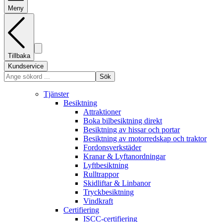
Meny
Tillbaka
Kundservice
Sök
Tjänster
Besiktning
Attraktioner
Boka bilbesiktning direkt
Besiktning av hissar och portar
Besiktning av motorredskap och traktor
Fordonsverkstäder
Kranar & Lyftanordningar
Lyftbesiktning
Rulltrappor
Skidliftar & Linbanor
Tryckbesiktning
Vindkraft
Certifiering
ISCC-certifiering