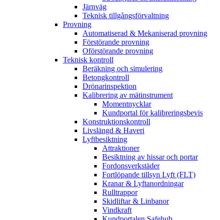
Järnväg
Teknisk tillgångsförvaltning
Provning
Automatiserad & Mekaniserad provning
Förstörande provning
Oförstörande provning
Teknisk kontroll
Beräkning och simulering
Betongkontroll
Drönarinspektion
Kalibrering av mätinstrument
Momentnycklar
Kundportal för kalibreringsbevis
Konstruktionskontroll
Livslängd & Haveri
Lyftbesiktning
Attraktioner
Besiktning av hissar och portar
Fordonsverkstäder
Fortlöpande tillsyn Lyft (FLT)
Kranar & Lyftanordningar
Rulltrappor
Skidliftar & Linbanor
Vindkraft
Kundportalen Safehub