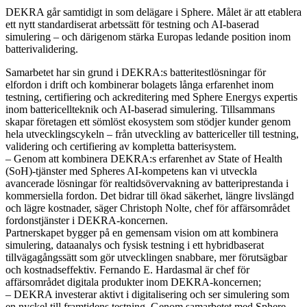
DEKRA går samtidigt in som delägare i Sphere. Målet är att etablera
ett nytt standardiserat arbetssätt för testning och AI-baserad
simulering – och därigenom stärka Europas ledande position inom
batterivalidering.
Samarbetet har sin grund i DEKRA:s batteritestlösningar för
elfordon i drift och kombinerar bolagets långa erfarenhet inom
testning, certifiering och ackreditering med Sphere Energys expertis
inom battericellteknik och AI-baserad simulering. Tillsammans
skapar företagen ett sömlöst ekosystem som stödjer kunder genom
hela utvecklingscykeln – från utveckling av battericeller till testning,
validering och certifiering av kompletta batterisystem.
– Genom att kombinera DEKRA:s erfarenhet av State of Health
(SoH)-tjänster med Spheres AI-kompetens kan vi utveckla
avancerade lösningar för realtidsövervakning av batteriprestanda i
kommersiella fordon. Det bidrar till ökad säkerhet, längre livslängd
och lägre kostnader, säger Christoph Nolte, chef för affärsområdet
fordonstjänster i DEKRA-koncernen.
Partnerskapet bygger på en gemensam vision om att kombinera
simulering, dataanalys och fysisk testning i ett hybridbaserat
tillvägagångssätt som gör utvecklingen snabbare, mer förutsägbar
och kostnadseffektiv. Fernando E. Hardasmal är chef för
affärsområdet digitala produkter inom DEKRA-koncernen;
– DEKRA investerar aktivt i digitalisering och ser simulering som
en nyckel till framtidens testning. Genom samarbetet med Sphere