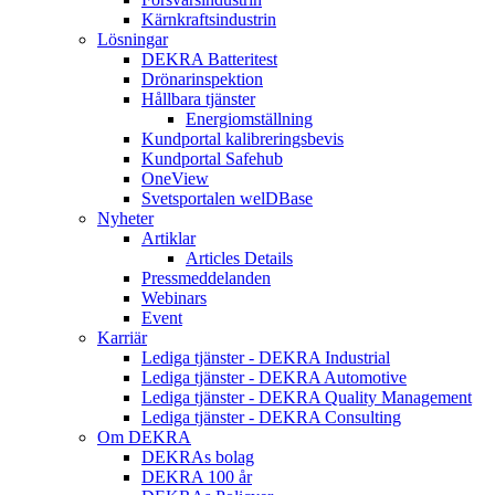
Kärnkraftsindustrin
Lösningar
DEKRA Batteritest
Drönarinspektion
Hållbara tjänster
Energiomställning
Kundportal kalibreringsbevis
Kundportal Safehub
OneView
Svetsportalen welDBase
Nyheter
Artiklar
Articles Details
Pressmeddelanden
Webinars
Event
Karriär
Lediga tjänster - DEKRA Industrial
Lediga tjänster - DEKRA Automotive
Lediga tjänster - DEKRA Quality Management
Lediga tjänster - DEKRA Consulting
Om DEKRA
DEKRAs bolag
DEKRA 100 år