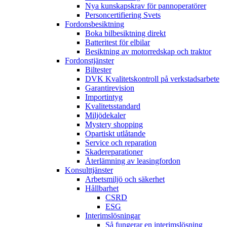
Nya kunskapskrav för pannoperatörer
Personcertifiering Svets
Fordonsbesiktning
Boka bilbesiktning direkt
Batteritest för elbilar
Besiktning av motorredskap och traktor
Fordonstjänster
Biltester
DVK Kvalitetskontroll på verkstadsarbete
Garantirevision
Importintyg
Kvalitetsstandard
Miljödekaler
Mystery shopping
Opartiskt utlåtande
Service och reparation
Skadereparationer
Återlämning av leasingfordon
Konsulttjänster
Arbetsmiljö och säkerhet
Hållbarhet
CSRD
ESG
Interimslösningar
Så fungerar en interimslösning