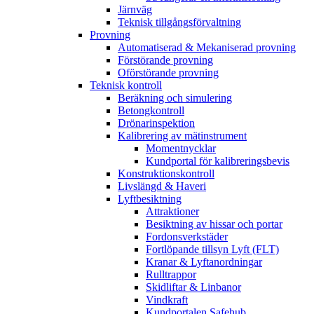
Järnväg
Teknisk tillgångsförvaltning
Provning
Automatiserad & Mekaniserad provning
Förstörande provning
Oförstörande provning
Teknisk kontroll
Beräkning och simulering
Betongkontroll
Drönarinspektion
Kalibrering av mätinstrument
Momentnycklar
Kundportal för kalibreringsbevis
Konstruktionskontroll
Livslängd & Haveri
Lyftbesiktning
Attraktioner
Besiktning av hissar och portar
Fordonsverkstäder
Fortlöpande tillsyn Lyft (FLT)
Kranar & Lyftanordningar
Rulltrappor
Skidliftar & Linbanor
Vindkraft
Kundportalen Safehub