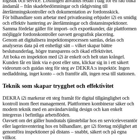
logistik och service. Lösningen används redan i dag för en rad olika
ändamål – från skadebedömningar och rådgivning till
återlämningskontroller och dokumentation av fordonsskick.
För bilhandlare som arbetar med privatleasing erbjuder i2i en smidig
och effektiv hantering av återlämningar och distansinspektioner.
Samma fördelar gäller för import- och exportkunder, där plattformen
möjliggör fordonskontroller oavsett geografisk placering.
Genom att digitalisera inspektionsprocessen samlas, delas och
analyseras data på ett enhetligt sätt – vilket skapar bättre
beslutsunderlag, högre transparens och ökad effektivitet.
Att boka en inspektion med i2i är enkelt och helt utan krångel.
Kunden får en länk via e-post eller sms, klickar sig in i ett säkert
videorum och guidas steg för steg av DEKRA:s inspektör. Ingen
nedladdning, inget konto – och framför allt, ingen resa till stationen.
Teknik som skapar trygghet och effektivitet
DEKRA i2i markerar ett steg framåt för digital tillgänglighet och
kontroll inom fleet management. Plattformen kombinerar säker och
modern teknik med en användarvänlig design och kan enkelt
integreras i befintliga arbetsflöden.
Oavsett om det gäller hundratals tjänstebilar hos en serviceleverantör
eller lagerinventering hos en bilhandlare, ger i2i företag möjlighet att
genomföra inspektioner på distans – snabbt, säkert och på egna
villkor.