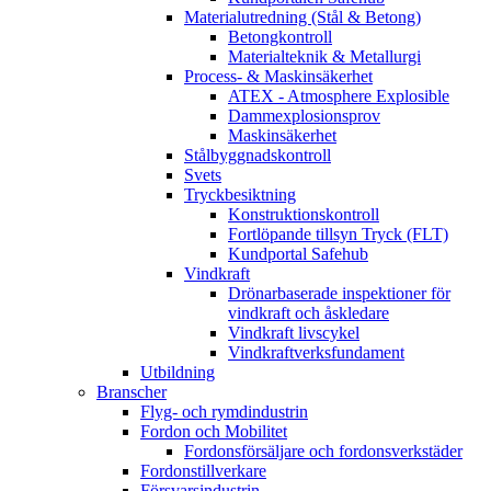
Materialutredning (Stål & Betong)
Betongkontroll
Materialteknik & Metallurgi
Process- & Maskinsäkerhet
ATEX - Atmosphere Explosible
Dammexplosionsprov
Maskinsäkerhet
Stålbyggnadskontroll
Svets
Tryckbesiktning
Konstruktionskontroll
Fortlöpande tillsyn Tryck (FLT)
Kundportal Safehub
Vindkraft
Drönarbaserade inspektioner för
vindkraft och åskledare
Vindkraft livscykel
Vindkraftverksfundament
Utbildning
Branscher
Flyg- och rymdindustrin
Fordon och Mobilitet
Fordonsförsäljare och fordonsverkstäder
Fordonstillverkare
Försvarsindustrin