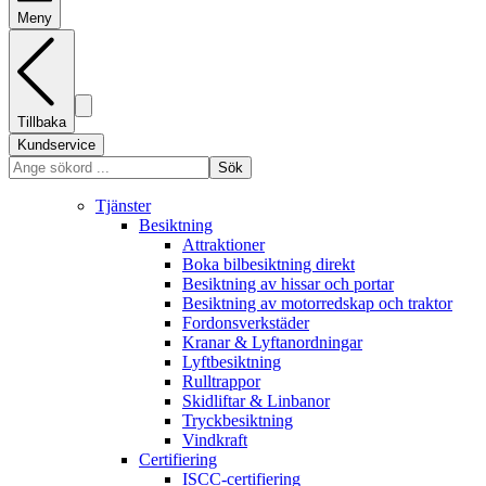
Meny
Tillbaka
Kundservice
Sök
Tjänster
Besiktning
Attraktioner
Boka bilbesiktning direkt
Besiktning av hissar och portar
Besiktning av motorredskap och traktor
Fordonsverkstäder
Kranar & Lyftanordningar
Lyftbesiktning
Rulltrappor
Skidliftar & Linbanor
Tryckbesiktning
Vindkraft
Certifiering
ISCC-certifiering