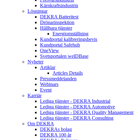
Kärnkraftsindustrin
Lösningar
DEKRA Batteritest
Drönarinspektion
Hållbara tjänster
Energiomställning
Kundportal kalibreringsbevis
Kundportal Safehub
OneView
Svetsportalen welDBase
Nyheter
Artiklar
Articles Details
Pressmeddelanden
Webinars
Event
Karriär
Lediga tjänster - DEKRA Industrial
Lediga tjänster - DEKRA Automotive
Lediga tjänster - DEKRA Quality Management
Lediga tjänster - DEKRA Consulting
Om DEKRA
DEKRAs bolag
DEKRA 100 år