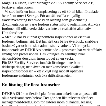
Magnus Nilsson, Fleet Manager vid ISS Facility Services AB,
beskriver situationen:
– Vi stod inför en intern omplacering av ett 30-tal bilar, fördelade
över flera orter i Sverige. För att säkerställa en tydlig
skadeinventering behövde vi en lösning som gav enhetlig
dokumentation av varje fordons status inför överlämning. Att köra
fordonen till olika verkstäder var inte ett realistiskt alternativ.
Han fortsätter:
– Med i2i har vi kunnat genomföra inspektioner oavsett var
fordonen befinner sig. Det har gett oss bättre överblick, snabbare
beslutsvägar och minskat administrativt arbete. Vi är mycket
imponerade av DEKRA:s bemötande – processen har varit effektiv,
smidig och professionell. Besiktningen av samtliga bilar
genomfördes dessutom inom loppet av en vecka.
För ISS Facility Services innebär lösningen inte bara
tidsbesparingar, utan även en mer konsekvent kvalitet i
inspektionsprocessen – ett viktigt steg mot att optimera
fordonsanvändningen och öka driftssäkerheten.
En lösning för flera branscher
DEKRA i2i är en flexibel plattform som enkelt kan anpassas till
olika verksamheters behov. Det gör den lika relevant för fleet
management-företag som för aktörer inom bilhandel, leasing,