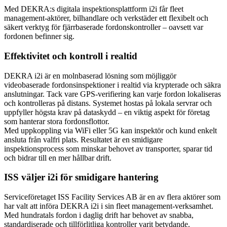
Med DEKRA:s digitala inspektionsplattform i2i får fleet
management-aktörer, bilhandlare och verkstäder ett flexibelt och
säkert verktyg för fjärrbaserade fordonskontroller – oavsett var
fordonen befinner sig.
Effektivitet och kontroll i realtid
DEKRA i2i är en molnbaserad lösning som möjliggör
videobaserade fordonsinspektioner i realtid via krypterade och säkra
anslutningar. Tack vare GPS-verifiering kan varje fordon lokaliseras
och kontrolleras på distans. Systemet hostas på lokala servrar och
uppfyller högsta krav på dataskydd – en viktig aspekt för företag
som hanterar stora fordonsflottor.
Med uppkoppling via WiFi eller 5G kan inspektör och kund enkelt
ansluta från valfri plats. Resultatet är en smidigare
inspektionsprocess som minskar behovet av transporter, sparar tid
och bidrar till en mer hållbar drift.
ISS väljer i2i för smidigare hantering
Serviceföretaget ISS Facility Services AB är en av flera aktörer som
har valt att införa DEKRA i2i i sin fleet management-verksamhet.
Med hundratals fordon i daglig drift har behovet av snabba,
standardiserade och tillförlitliga kontroller varit betydande.