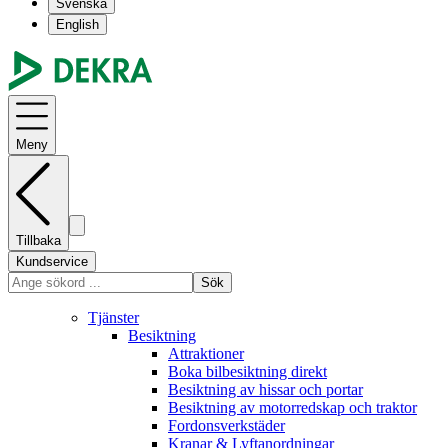
Svenska
English
Meny
Tillbaka
Kundservice
Sök
Tjänster
Besiktning
Attraktioner
Boka bilbesiktning direkt
Besiktning av hissar och portar
Besiktning av motorredskap och traktor
Fordonsverkstäder
Kranar & Lyftanordningar